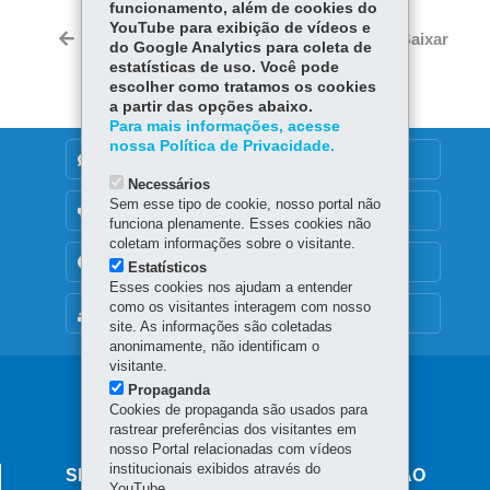
ce
ha
funcionamento, além de cookies do
Tw
YouTube para exibição de vídeos e
bo
ts
Voltar
Início
Imprimir
Baixar
do Google Analytics para coleta de
itt
ok
Ap
estatísticas de uso. Você pode
er
p
escolher como tratamos os cookies
a partir das opções abaixo.
Para mais informações, acesse
nossa Política de Privacidade.
DENUNCIE CORRUPÇÃO
Necessários
Sem esse tipo de cookie, nosso portal não
OUVIDORIA
funciona plenamente. Esses cookies não
coletam informações sobre o visitante.
TRANSPARÊNCIA INSTITUCIONAL
Estatísticos
Esses cookies nos ajudam a entender
como os visitantes interagem com nosso
MAPA DO SITE
site. As informações são coletadas
anonimamente, não identificam o
visitante.
Navegação
Propaganda
Cookies de propaganda são usados para
principal
rastrear preferências dos visitantes em
nosso Portal relacionadas com vídeos
institucionais exibidos através do
SECRETARIA DE ESTADO DA EDUCAÇÃO
YouTube.