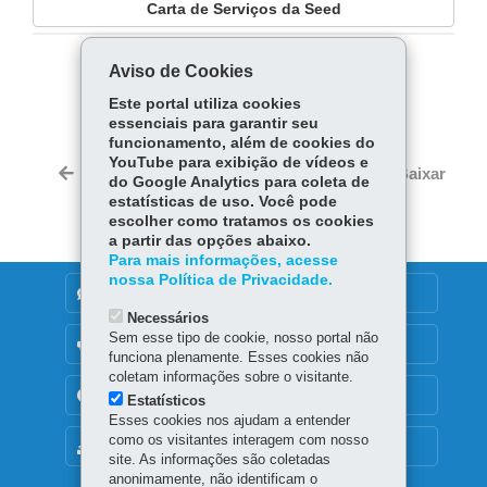
Carta de Serviços da Seed
Aviso de Cookies
COMPARTILHE:
Este portal utiliza cookies
Fa
W
essenciais para garantir seu
ce
ha
funcionamento, além de cookies do
Tw
YouTube para exibição de vídeos e
bo
ts
Voltar
Início
Imprimir
Baixar
do Google Analytics para coleta de
itt
ok
Ap
estatísticas de uso. Você pode
er
p
escolher como tratamos os cookies
a partir das opções abaixo.
Para mais informações, acesse
nossa Política de Privacidade.
DENUNCIE CORRUPÇÃO
Necessários
Sem esse tipo de cookie, nosso portal não
OUVIDORIA
funciona plenamente. Esses cookies não
coletam informações sobre o visitante.
TRANSPARÊNCIA INSTITUCIONAL
Estatísticos
Esses cookies nos ajudam a entender
como os visitantes interagem com nosso
MAPA DO SITE
site. As informações são coletadas
anonimamente, não identificam o