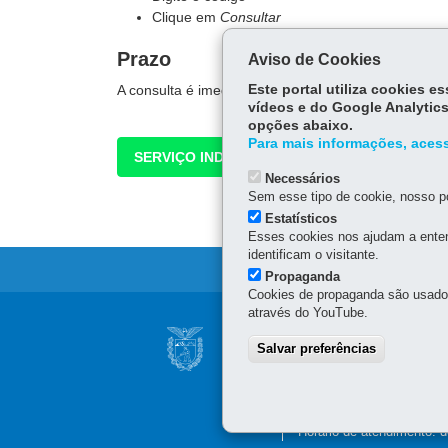
Clique em
Consultar
Prazo
Aviso de Cookies
A consulta é imediata.
Este portal utiliza cookies 
vídeos e do Google Analytics
opções abaixo.
Para mais informações, acess
SERVIÇO INDISPONÍVEL NO MOMENTO
Necessários
Sem esse tipo de cookie, nosso po
Estatísticos
Esses cookies nos ajudam a enten
identificam o visitante.
Propaganda
Cookies de propaganda são usados 
através do YouTube.
Navegação
SECRETARIA DE 
Salvar preferências
principal
Av. Presidente Kennedy, 
80610-011
-
Curitiba
-
PR
41 3340-1500
Horário de atendimento: d