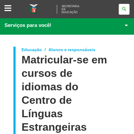
SECRETARIA
SECRETARIA
DA
DA
EDUCAÇÃO
EDUCAÇÃO
Serviços para você!
Educação
Alunos e responsáveis
Matricular-se em
cursos de
idiomas do
Centro de
Línguas
Estrangeiras