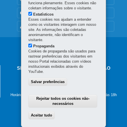
funciona plenamente. Esses cookies não
coletam informações sobre o visitante.
TRANSPARÊNCIA INSTITUCIONAL
Estatísticos
Esses cookies nos ajudam a entender
como os visitantes interagem com nosso
MAPA DO SITE
site. As informações são coletadas
anonimamente, não identificam o
visitante.
Navegação
Propaganda
Cookies de propaganda são usados para
principal
rastrear preferências dos visitantes em
nosso Portal relacionadas com vídeos
institucionais exibidos através do
SECRETARIA DE ESTADO DA EDUCAÇÃO
YouTube.
Av. Presidente Kennedy, 2511 - Guaíra
Salvar preferências
80610-011
-
Curitiba
-
PR
MAPA
41 3340-1500
Horário de atendimento: de segunda a sexta-feira, das 8h às 18h
Rejeitar todos os cookies não-
necessários
Aceitar tudo
Withdraw consent