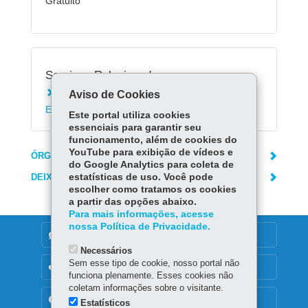
Gratuito
Serviços Relacionados:
Aviso de Cookies
Registrar solicitação no Protocolo Geral do
Estado do Paraná
Este portal utiliza cookies
essenciais para garantir seu
funcionamento, além de cookies do
YouTube para exibição de vídeos e
ÓRGÃO RESPONSÁVEL
do Google Analytics para coleta de
DEIXE SUA OPINIÃO
estatísticas de uso. Você pode
escolher como tratamos os cookies
a partir das opções abaixo.
Para mais informações, acesse
nossa Política de Privacidade.
DENUNCIE CORRUPÇÃO
Necessários
Sem esse tipo de cookie, nosso portal não
OUVIDORIA
funciona plenamente. Esses cookies não
coletam informações sobre o visitante.
TRANSPARÊNCIA INSTITUCIONAL
Estatísticos