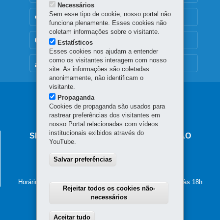
Necessários
Sem esse tipo de cookie, nosso portal não
OUVIDORIA
funciona plenamente. Esses cookies não
coletam informações sobre o visitante.
TRANSPARÊNCIA INSTITUCIONAL
Estatísticos
Esses cookies nos ajudam a entender
como os visitantes interagem com nosso
MAPA DO SITE
site. As informações são coletadas
anonimamente, não identificam o
visitante.
Navegação
Propaganda
Cookies de propaganda são usados para
principal
rastrear preferências dos visitantes em
nosso Portal relacionadas com vídeos
institucionais exibidos através do
SECRETARIA DE ESTADO DA EDUCAÇÃO
YouTube.
Av. Presidente Kennedy, 2511 - Guaíra
Salvar preferências
80610-011
-
Curitiba
-
PR
MAPA
41 3340-1500
Horário de atendimento: de segunda a sexta-feira, das 8h às 18h
Rejeitar todos os cookies não-
necessários
Aceitar tudo
Withdraw consent