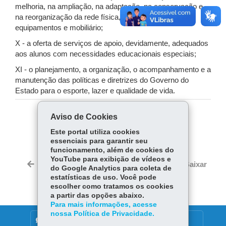
melhoria, na ampliação, na adaptação, na conservação e
na reorganização da rede física, composta por prédios,
equipamentos e mobiliário;
X - a oferta de serviços de apoio, devidamente, adequados
aos alunos com necessidades educacionais especiais;
XI - o planejamento, a organização, o acompanhamento e a
manutenção das políticas e diretrizes do Governo do
Estado para o esporte, lazer e qualidade de vida.
Aviso de Cookies
COMPARTILHE:
Este portal utiliza cookies
Fa
W
essenciais para garantir seu
ce
ha
funcionamento, além de cookies do
Tw
YouTube para exibição de vídeos e
bo
ts
Voltar
Início
Imprimir
Baixar
do Google Analytics para coleta de
itt
ok
Ap
estatísticas de uso. Você pode
er
p
escolher como tratamos os cookies
a partir das opções abaixo.
Para mais informações, acesse
nossa Política de Privacidade.
DENUNCIE CORRUPÇÃO