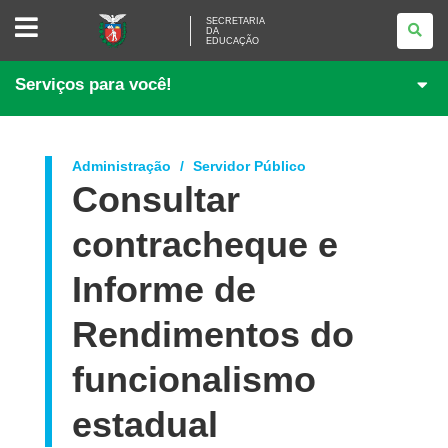
SECRETARIA
SECRETARIA
DA
DA
EDUCAÇÃO
EDUCAÇÃO
Serviços para você!
Administração
Servidor Público
Consultar
contracheque e
Informe de
Rendimentos do
funcionalismo
estadual