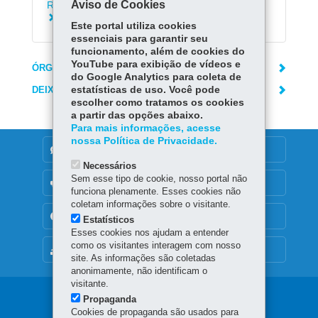
Aviso de Cookies
Rendimentos da Paranaprevidência
Consultar dossiê histórico-funcional
Este portal utiliza cookies
essenciais para garantir seu
funcionamento, além de cookies do
YouTube para exibição de vídeos e
ÓRGÃO RESPONSÁVEL
do Google Analytics para coleta de
DEIXE SUA OPINIÃO
estatísticas de uso. Você pode
escolher como tratamos os cookies
a partir das opções abaixo.
Para mais informações, acesse
nossa Política de Privacidade.
DENUNCIE CORRUPÇÃO
Necessários
Sem esse tipo de cookie, nosso portal não
OUVIDORIA
funciona plenamente. Esses cookies não
coletam informações sobre o visitante.
TRANSPARÊNCIA INSTITUCIONAL
Estatísticos
Esses cookies nos ajudam a entender
como os visitantes interagem com nosso
MAPA DO SITE
site. As informações são coletadas
anonimamente, não identificam o
visitante.
Navegação
Propaganda
Cookies de propaganda são usados para