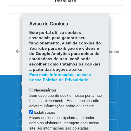
Resolução
Aviso de Cookies
COMPARTILHE:
Este portal utiliza cookies
Fa
W
essenciais para garantir seu
ce
ha
funcionamento, além de cookies do
Tw
YouTube para exibição de vídeos e
bo
ts
Voltar
Início
Imprimir
Baixar
do Google Analytics para coleta de
itt
ok
Ap
estatísticas de uso. Você pode
er
p
escolher como tratamos os cookies
a partir das opções abaixo.
Para mais informações, acesse
nossa Política de Privacidade.
DENUNCIE CORRUPÇÃO
Necessários
Sem esse tipo de cookie, nosso portal não
OUVIDORIA
funciona plenamente. Esses cookies não
coletam informações sobre o visitante.
TRANSPARÊNCIA INSTITUCIONAL
Estatísticos
Esses cookies nos ajudam a entender
como os visitantes interagem com nosso
MAPA DO SITE
site. As informações são coletadas