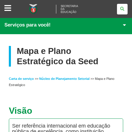
SECRETARIA
SECRETARIA
DA
DA
EDUCAÇÃO
EDUCAÇÃO
Serviços para você!
Mapa e Plano
Estratégico da Seed
Carta de serviço
>>
Núcleo de Planejamento Setorial
>> Mapa e Plano
Estratégico
Visão
Ser referência internacional em educação
pública de excelência, como instituição