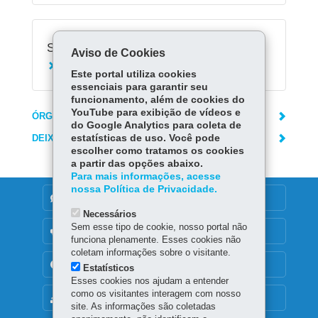
Serviços Relacionados:
Aviso de Cookies
Consultar boletim escolar
Este portal utiliza cookies
essenciais para garantir seu
funcionamento, além de cookies do
YouTube para exibição de vídeos e
ÓRGÃO RESPONSÁVEL
do Google Analytics para coleta de
DEIXE SUA OPINIÃO
estatísticas de uso. Você pode
escolher como tratamos os cookies
a partir das opções abaixo.
Para mais informações, acesse
nossa Política de Privacidade.
DENUNCIE CORRUPÇÃO
Necessários
Sem esse tipo de cookie, nosso portal não
OUVIDORIA
funciona plenamente. Esses cookies não
coletam informações sobre o visitante.
TRANSPARÊNCIA INSTITUCIONAL
Estatísticos
Esses cookies nos ajudam a entender
como os visitantes interagem com nosso
MAPA DO SITE
site. As informações são coletadas