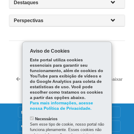
Destaques
Perspectivas
Aviso de Cookies
COMPARTILHE:
Este portal utiliza cookies
Fa
W
essenciais para garantir seu
ce
ha
funcionamento, além de cookies do
Tw
YouTube para exibição de vídeos e
bo
ts
Voltar
Início
Imprimir
Baixar
do Google Analytics para coleta de
itt
ok
Ap
estatísticas de uso. Você pode
er
p
escolher como tratamos os cookies
a partir das opções abaixo.
Para mais informações, acesse
nossa Política de Privacidade.
DENUNCIE CORRUPÇÃO
Necessários
Sem esse tipo de cookie, nosso portal não
OUVIDORIA
funciona plenamente. Esses cookies não