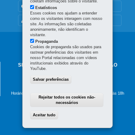
coletam informações sobre o visitante.
TRANSPARÊNCIA INSTITUCIONAL
Estatísticos
Esses cookies nos ajudam a entender
como os visitantes interagem com nosso
MAPA DO SITE
site. As informações são coletadas
anonimamente, não identificam o
visitante.
Navegação
Propaganda
Cookies de propaganda são usados para
principal
rastrear preferências dos visitantes em
nosso Portal relacionadas com vídeos
institucionais exibidos através do
SECRETARIA DE ESTADO DA EDUCAÇÃO
YouTube.
Av. Presidente Kennedy, 2511 - Guaíra
Salvar preferências
80610-011
-
Curitiba
-
PR
MAPA
41 3340-1500
Horário de atendimento: de segunda a sexta-feira, das 8h às 18h
Rejeitar todos os cookies não-
necessários
Aceitar tudo
Withdraw consent