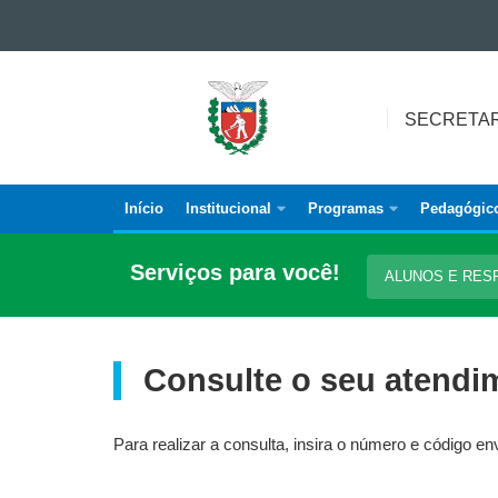
Ir para o conteúdo
Ir para a navegação
SECRETARIA
Ir para a busca
DA
SECRETAR
Mapa do site
EDUCAÇÃO
Início
Institucional
Programas
Pedagógic
Navegação
principal
Serviços para você!
ALUNOS E RES
Consulte o seu atendi
Para realizar a consulta, insira o número e código e