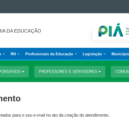
IA DA EDUCAÇÃO
o
RH
Profissionais da Educação
Legislação
Municípi
PONSÁVEIS
PROFESSORES E SERVIDORES
COMUN
mento
nviados para o seu
e-mail
no ato da criação do atendimento.