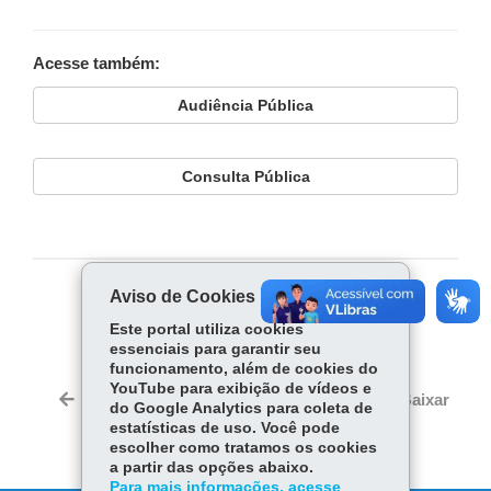
Acesse também:
Audiência Pública
Consulta Pública
Aviso de Cookies
COMPARTILHE:
Este portal utiliza cookies
Fa
W
essenciais para garantir seu
ce
ha
funcionamento, além de cookies do
Tw
YouTube para exibição de vídeos e
bo
ts
Voltar
Início
Imprimir
Baixar
do Google Analytics para coleta de
itt
ok
Ap
estatísticas de uso. Você pode
er
p
escolher como tratamos os cookies
a partir das opções abaixo.
Para mais informações, acesse