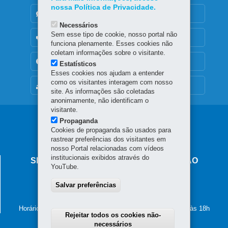
nossa Política de Privacidade.
DENUNCIE CORRUPÇÃO
Necessários
Sem esse tipo de cookie, nosso portal não
OUVIDORIA
funciona plenamente. Esses cookies não
coletam informações sobre o visitante.
TRANSPARÊNCIA INSTITUCIONAL
Estatísticos
Esses cookies nos ajudam a entender
como os visitantes interagem com nosso
MAPA DO SITE
site. As informações são coletadas
anonimamente, não identificam o
visitante.
Navegação
Propaganda
Cookies de propaganda são usados para
principal
rastrear preferências dos visitantes em
nosso Portal relacionadas com vídeos
institucionais exibidos através do
SECRETARIA DE ESTADO DA EDUCAÇÃO
YouTube.
Av. Presidente Kennedy, 2511 - Guaíra
Salvar preferências
80610-011
-
Curitiba
-
PR
MAPA
41 3340-1500
Horário de atendimento: de segunda a sexta-feira, das 8h às 18h
Rejeitar todos os cookies não-
necessários