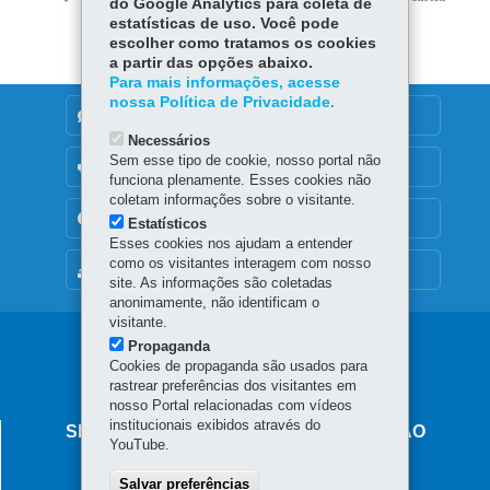
do Google Analytics para coleta de
estatísticas de uso. Você pode
escolher como tratamos os cookies
a partir das opções abaixo.
Para mais informações, acesse
nossa Política de Privacidade.
DENUNCIE CORRUPÇÃO
Necessários
Sem esse tipo de cookie, nosso portal não
OUVIDORIA
funciona plenamente. Esses cookies não
coletam informações sobre o visitante.
TRANSPARÊNCIA INSTITUCIONAL
Estatísticos
Esses cookies nos ajudam a entender
como os visitantes interagem com nosso
MAPA DO SITE
site. As informações são coletadas
anonimamente, não identificam o
visitante.
Navegação
Propaganda
Cookies de propaganda são usados para
principal
rastrear preferências dos visitantes em
nosso Portal relacionadas com vídeos
institucionais exibidos através do
SECRETARIA DE ESTADO DA EDUCAÇÃO
YouTube.
Av. Presidente Kennedy, 2511 - Guaíra
Salvar preferências
80610-011
-
Curitiba
-
PR
MAPA