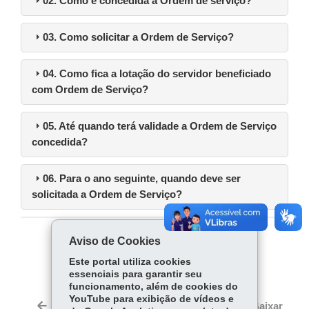
02. Como é concedida a Ordem de serviço?
03. Como solicitar a Ordem de Serviço?
04. Como fica a lotação do servidor beneficiado
com Ordem de Serviço?
05. Até quando terá validade a Ordem de Serviço
concedida?
06. Para o ano seguinte, quando deve ser
solicitada a Ordem de Serviço?
Aviso de Cookies
COMPARTILHE:
Este portal utiliza cookies
Facebook
WhatsApp
essenciais para garantir seu
funcionamento, além de cookies do
Twitter
YouTube para exibição de vídeos e
Voltar
Início
Imprimir
Baixar