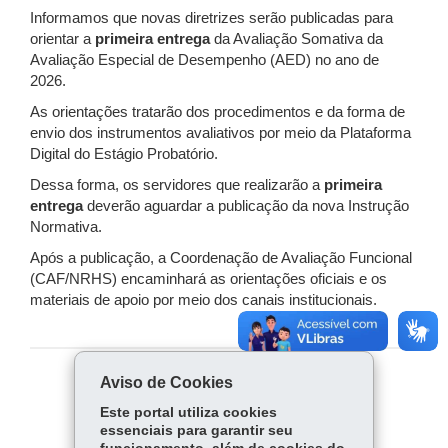
Informamos que novas diretrizes serão publicadas para
orientar a
primeira entrega
da Avaliação Somativa da
Avaliação Especial de Desempenho (AED) no ano de
2026.
As orientações tratarão dos procedimentos e da forma de
envio dos instrumentos avaliativos por meio da Plataforma
Digital do Estágio Probatório.
Dessa forma, os servidores que realizarão a
primeira
entrega
deverão aguardar a publicação da nova Instrução
Normativa.
Após a publicação, a Coordenação de Avaliação Funcional
(CAF/NRHS) encaminhará as orientações oficiais e os
materiais de apoio por meio dos canais institucionais.
Aviso de Cookies
COMPARTILHE:
Este portal utiliza cookies
Fa
W
essenciais para garantir seu
ce
ha