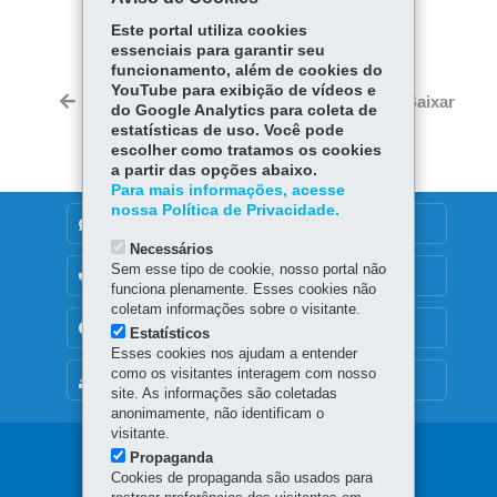
COMPARTILHE:
Este portal utiliza cookies
Fa
W
essenciais para garantir seu
ce
ha
funcionamento, além de cookies do
Tw
YouTube para exibição de vídeos e
bo
ts
Voltar
Início
Imprimir
Baixar
do Google Analytics para coleta de
itt
ok
Ap
estatísticas de uso. Você pode
er
p
escolher como tratamos os cookies
a partir das opções abaixo.
Para mais informações, acesse
nossa Política de Privacidade.
DENUNCIE CORRUPÇÃO
Necessários
Sem esse tipo de cookie, nosso portal não
OUVIDORIA
funciona plenamente. Esses cookies não
coletam informações sobre o visitante.
TRANSPARÊNCIA INSTITUCIONAL
Estatísticos
Esses cookies nos ajudam a entender
como os visitantes interagem com nosso
MAPA DO SITE
site. As informações são coletadas
anonimamente, não identificam o
visitante.
Navegação
Propaganda
Cookies de propaganda são usados para