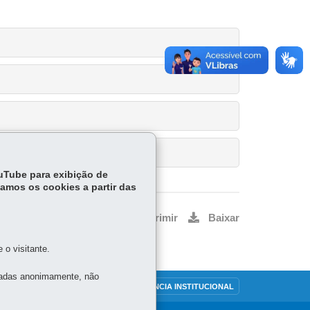
ouTube para exibição de
tamos os cookies a partir das
Voltar
Início
Imprimir
Baixar
o visitante.
tadas anonimamente, não
OUVIDORIA
TRANSPARÊNCIA INSTITUCIONAL