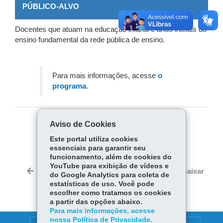
PÚBLICO-ALVO
Docentes que atuam na educação infantil e anos iniciais do
ensino fundamental da rede pública de ensino.
Para mais informações, acesse
o
programa
.
Aviso de Cookies
COMPARTILHE:
Este portal utiliza cookies
Fa
W
essenciais para garantir seu
ce
ha
funcionamento, além de cookies do
Tw
YouTube para exibição de vídeos e
bo
ts
Voltar
Início
Imprimir
Baixar
do Google Analytics para coleta de
itt
ok
Ap
estatísticas de uso. Você pode
er
p
escolher como tratamos os cookies
a partir das opções abaixo.
Para mais informações, acesse
nossa Política de Privacidade.