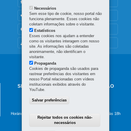
DENUNCIE CORRUPÇÃO
Necessários
Sem esse tipo de cookie, nosso portal não
OUVIDORIA
funciona plenamente. Esses cookies não
coletam informações sobre o visitante.
TRANSPARÊNCIA INSTITUCIONAL
Estatísticos
Esses cookies nos ajudam a entender
como os visitantes interagem com nosso
MAPA DO SITE
site. As informações são coletadas
anonimamente, não identificam o
visitante.
Navegação
Propaganda
Cookies de propaganda são usados para
principal
rastrear preferências dos visitantes em
nosso Portal relacionadas com vídeos
institucionais exibidos através do
SECRETARIA DE ESTADO DA EDUCAÇÃO
YouTube.
Av. Presidente Kennedy, 2511 - Guaíra
Salvar preferências
80610-011
-
Curitiba
-
PR
MAPA
41 3340-1500
Horário de atendimento: de segunda a sexta-feira, das 8h às 18h
Rejeitar todos os cookies não-
necessários