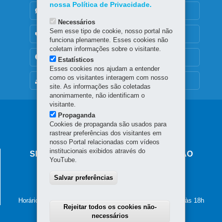
nossa Política de Privacidade.
DENUNCIE CORRUPÇÃO
Necessários
Sem esse tipo de cookie, nosso portal não
OUVIDORIA
funciona plenamente. Esses cookies não
coletam informações sobre o visitante.
TRANSPARÊNCIA INSTITUCIONAL
Estatísticos
Esses cookies nos ajudam a entender
como os visitantes interagem com nosso
MAPA DO SITE
site. As informações são coletadas
anonimamente, não identificam o
visitante.
Navegação
Propaganda
Cookies de propaganda são usados para
principal
rastrear preferências dos visitantes em
nosso Portal relacionadas com vídeos
institucionais exibidos através do
SECRETARIA DE ESTADO DA EDUCAÇÃO
YouTube.
Av. Presidente Kennedy, 2511 - Guaíra
80610-011
-
Curitiba
-
PR
Salvar preferências
MAPA
41 3340-1500
Horário de atendimento: de segunda a sexta-feira, das 8h às 18h
Rejeitar todos os cookies não-
necessários