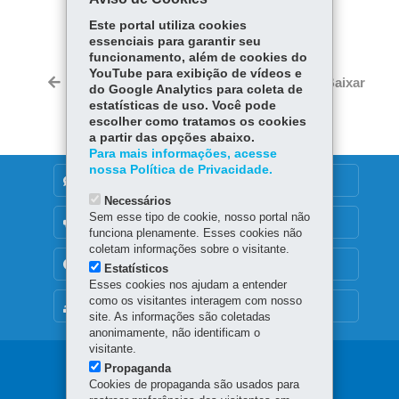
COMPARTILHE:
Este portal utiliza cookies
Fa
W
essenciais para garantir seu
ce
ha
funcionamento, além de cookies do
Tw
YouTube para exibição de vídeos e
bo
ts
Voltar
Início
Imprimir
Baixar
do Google Analytics para coleta de
itt
ok
Ap
estatísticas de uso. Você pode
er
p
escolher como tratamos os cookies
a partir das opções abaixo.
Para mais informações, acesse
nossa Política de Privacidade.
DENUNCIE CORRUPÇÃO
Necessários
Sem esse tipo de cookie, nosso portal não
OUVIDORIA
funciona plenamente. Esses cookies não
coletam informações sobre o visitante.
TRANSPARÊNCIA INSTITUCIONAL
Estatísticos
Esses cookies nos ajudam a entender
como os visitantes interagem com nosso
MAPA DO SITE
site. As informações são coletadas
anonimamente, não identificam o
visitante.
Navegação
Propaganda
Cookies de propaganda são usados para