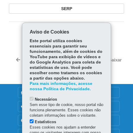
SERP
Aviso de Cookies
COMPARTILHE:
Este portal utiliza cookies
Fa
W
essenciais para garantir seu
ce
ha
funcionamento, além de cookies do
Tw
YouTube para exibição de vídeos e
bo
ts
Voltar
Início
Imprimir
Baixar
do Google Analytics para coleta de
itt
ok
Ap
estatísticas de uso. Você pode
er
p
escolher como tratamos os cookies
a partir das opções abaixo.
Para mais informações, acesse
nossa Política de Privacidade.
DENUNCIE CORRUPÇÃO
Necessários
Sem esse tipo de cookie, nosso portal não
OUVIDORIA
funciona plenamente. Esses cookies não
coletam informações sobre o visitante.
TRANSPARÊNCIA INSTITUCIONAL
Estatísticos
Esses cookies nos ajudam a entender
como os visitantes interagem com nosso