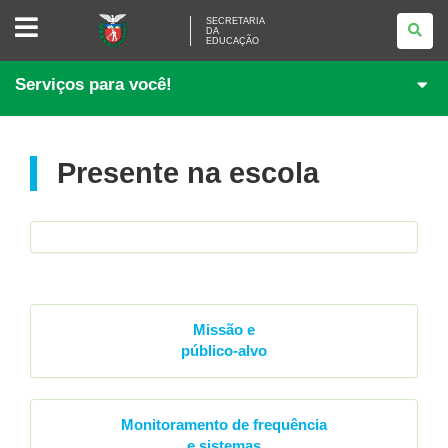
SECRETARIA
SECRETARIA
DA
DA
EDUCAÇÃO
EDUCAÇÃO
Serviços para você!
Presente na escola
Missão e
público-alvo
Monitoramento de frequência
e sistemas